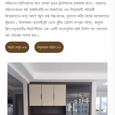
পরিধানের প্রতিরোধের সাথে হালকা রঙের নান্দনিকতার ভারসাম্য রাখে। আমাদের
পরিবেশ-বান্ধব বার্চ ক্যাবিনেটরি হল ডিজাইনার এবং বিশ্বব্যাপী পাইকারী
বিক্রেতাদের জন্য আদর্শ পছন্দ যারা উচ্চ-মানের, ন্যূনতম কঠিন কাঠের আসবাবপত্র
খুঁজছেন। বিলাসবহুল অ্যাপার্টমেন্ট থেকে বুটিক হোটেল সংগ্রহ পর্যন্ত, কামুলাং
শিল্প-নেতৃস্থানীয় স্থিতিশীলতা এবং একটি অত্যাধুনিক ম্যাট ফিনিশ সহ বেসপোক
বার্চ স্টোরেজ অফার করে।
আরো দেখুন >>
অনুসন্ধান পাঠান >>