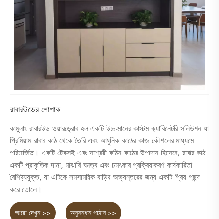
রাবারউডের পোশাক
কামুলাং রাবারউড ওয়ারড্রোব হল একটি উচ্চ-মানের কাস্টম ক্যাবিনেটরি সলিউশন যা
প্রিমিয়াম রাবার কাঠ থেকে তৈরি এবং আধুনিক কাঠের কাজ কৌশলের মাধ্যমে
পরিমার্জিত। একটি টেকসই এবং সাশ্রয়ী কঠিন কাঠের উপাদান হিসেবে, রাবার কাঠ
একটি প্রাকৃতিক দানা, মাঝারি ঘনত্ব এবং চমৎকার প্রক্রিয়াকরণ কার্যকারিতা
বৈশিষ্ট্যযুক্ত, যা এটিকে সমসাময়িক বাড়ির অভ্যন্তরের জন্য একটি প্রিয় পছন্দ
করে তোলে।
আরো দেখুন >>
অনুসন্ধান পাঠান >>