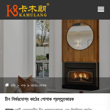
বাড়ি
পণ্য
কাঠের পোশাক
চীন নির্ভরযোগ্য কাঠের পোশাক প্রস্তুতকারক
কামুলং
একটি নেতৃস্থানীয় চীন প্রস্তুতকারক এবং প্রিমিয়ার কাঠের