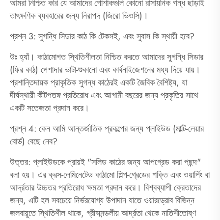
আমরা নিশ্চিত করি যে আমাদের পোশাকগুলি কোনো রাসায়নিক গন্ধ ছাড়াই
তাৎক্ষণিক ব্যবহারের জন্য নিরাপদ (জিরো ভিওসি)।
প্রশ্ন 3: সুগন্ধি সিডার কাঠ কি টেকসই, এবং সুবাস কি স্থায়ী হবে?
উঃ হ্যাঁ। কাঠামোগত স্থিতিশীলতা নিশ্চিত করতে আমাদের সুগন্ধি সিডার
(ফির কাঠ) পেশাদার ভাটা-শুকানো এবং কার্বনাইজেশনের মধ্য দিয়ে যায়।
প্রশান্তিদায়ক প্রাকৃতিক সুগন্ধ কাঠেরই একটি জৈবিক বৈশিষ্ট্য, যা
দীর্ঘস্থায়ী কীটপতঙ্গ প্রতিরোধ এবং আগামী বছরের জন্য প্রকৃতির সাথে
একটি সতেজতা প্রদান করে।
প্রশ্ন 4: কেন আমি আন্তর্জাতিক প্রকল্পের জন্য প্লাইউড (মাল্টি-লেয়ার
বোর্ড) বেছে নেব?
উত্তর: প্লাইউডকে প্রায়ই "সলিড কাঠের জন্য আপগ্রেড করা পছন্দ"
বলা হয়। এর ক্রস-লেমিনেটেড কাঠামো শিল্প-গ্রেডের শক্তি এবং ওয়ার্পিং বা
আর্দ্রতার উচ্চতর প্রতিরোধ ক্ষমতা প্রদান করে। বিশ্বব্যাপী ক্রেতাদের
জন্য, এটি হল সবচেয়ে নির্ভরযোগ্য উপাদান যাতে ওয়ারড্রোব বিভিন্ন
জলবায়ুতে স্থিতিশীল থাকে, গ্রীষ্মমন্ডলীয় আর্দ্রতা থেকে নাতিশীতোষ্ণ