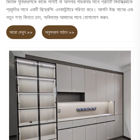
জৈবিক সুবিধাগুলিকে কাজে লাগাই যা আপনার পায়খানার সাথে প্রতিটি মিথস্ক্রিয়াকে
প্রকৃতির সাথে একটি রিফ্রেশিং এনকাউন্টারে পরিণত করে। আপনি উচ্চ মানের এবং
নতুন পণ্য কিনতে চান, অবিলম্বে আমাদের সাথে যোগাযোগ করুন.
আরো দেখুন >>
অনুসন্ধান পাঠান >>