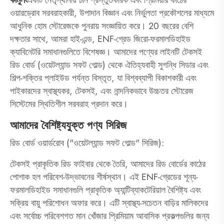
ওয়ারড্রোব সরবরাহকারী, উপাদান বিজ্ঞান এবং নির্ভুলতা প্রকৌশলের মাধ্যমে
আধুনিক হোম স্টোরেজকে পুনরায় সংজ্ঞায়িত করে। 20 বছরের বেশি
দক্ষতার সাথে, আমরা হাই-এন্ড, ENF-গ্রেড জিরো-ফরমালডিহাইড
ক্যাবিনেটরি সমাধানগুলিতে বিশেষজ্ঞ। আমাদের পণ্যের লাইনটি টেকসই
রিড বোর্ড (ওয়েটল্যান্ড সফট গোল্ড) থেকে ঐতিহ্যবাহী সুগন্ধি সিডার এবং
শিল্প-শক্তির প্লাইউড পর্যন্ত বিস্তৃত, যা বিশ্বব্যাপী বিকাশকারী এবং
পাইকারদের স্বাস্থ্যকর, টেকসই, এবং নান্দনিকভাবে উচ্চতর স্টোরেজ
সিস্টেমের স্থিতিশীল সরবরাহ প্রদান করে।
আমাদের বৈশিষ্ট্যযুক্ত পণ্য সিরিজ
রিড বোর্ড ওয়ার্ডরোব ("ওয়েটল্যান্ড সফট গোল্ড" সিরিজ):
টেকসই প্রাকৃতিক রিড ফাইবার থেকে তৈরি, আমাদের রিড বোর্ডের কাঠের
পোশাক হল পরিবেশ-উদ্ভাবনের শীর্ষস্থান। এই ENF-গ্রেডের শূন্য-
ফরমালডিহাইড সমাধানগুলি প্রাকৃতিক অ্যান্টিব্যাকটেরিয়াল বৈশিষ্ট্য এবং
সক্রিয় বায়ু পরিশোধন অফার করে। এটি স্বাস্থ্য-সচেতন বাড়ির মালিকদের
এবং সর্বোচ্চ পরিবেশগত মান খোঁজার প্রিমিয়াম আবাসিক প্রকল্পগুলির জন্য