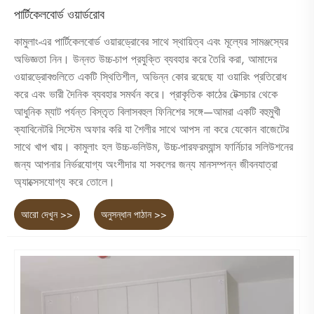
পার্টিকেলবোর্ড ওয়ার্ডরোব
কামুলাং-এর পার্টিকেলবোর্ড ওয়ারড্রোবের সাথে স্থায়িত্ব এবং মূল্যের সামঞ্জস্যের
অভিজ্ঞতা নিন। উন্নত উচ্চ-চাপ প্রযুক্তি ব্যবহার করে তৈরি করা, আমাদের
ওয়ারড্রোবগুলিতে একটি স্থিতিশীল, অভিন্ন কোর রয়েছে যা ওয়ারিং প্রতিরোধ
করে এবং ভারী দৈনিক ব্যবহার সমর্থন করে। প্রাকৃতিক কাঠের টেক্সচার থেকে
আধুনিক ম্যাট পর্যন্ত বিস্তৃত বিলাসবহুল ফিনিশের সঙ্গে—আমরা একটি বহুমুখী
ক্যাবিনেটরি সিস্টেম অফার করি যা শৈলীর সাথে আপস না করে যেকোন বাজেটের
সাথে খাপ খায়। কামুলাং হল উচ্চ-ভলিউম, উচ্চ-পারফরম্যান্স ফার্নিচার সলিউশনের
জন্য আপনার নির্ভরযোগ্য অংশীদার যা সকলের জন্য মানসম্পন্ন জীবনযাত্রা
অ্যাক্সেসযোগ্য করে তোলে।
আরো দেখুন >>
অনুসন্ধান পাঠান >>