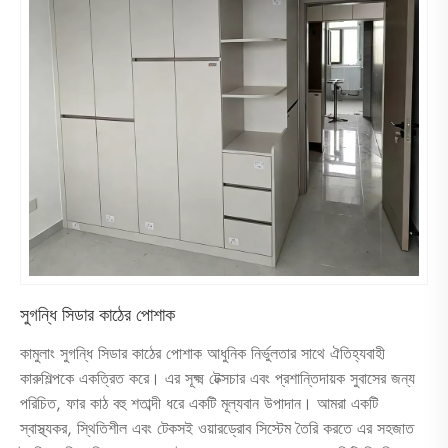
সুগন্ধি সিডার কাঠের পোশাক
কামুলাং সুগন্ধি সিডার কাঠের পোশাক আধুনিক নির্ভুলতার সাথে ঐতিহ্যবাহী
কারুশিল্পকে একত্রিত করে। এর সূক্ষ্ম টেক্সচার এবং প্রশান্তিদায়ক সুবাসের জন্য
পরিচিত, ফার কাঠ বহু শতাব্দী ধরে একটি মূল্যবান উপাদান। আমরা একটি
স্বাস্থ্যকর, স্থিতিশীল এবং টেকসই ওয়ারড্রোব সিস্টেম তৈরি করতে এর সহজাত