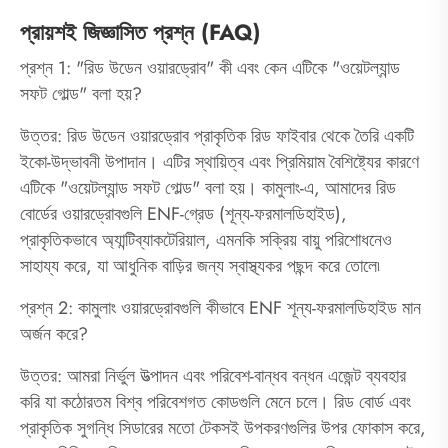
প্রায়শই জিজ্ঞাসিত প্রশ্ন (FAQ)
প্রশ্ন 1: "রিড উডেন ওয়ারড্রোব" কী এবং কেন এটিকে "ওয়েটল্যান্ড
সফট গোল্ড" বলা হয়?
উত্তর: রিড উডেন ওয়ারড্রোব প্রাকৃতিক রিড ফাইবার থেকে তৈরি একটি
ইকো-উদ্ভাবনী উপাদান। এটির স্থায়িত্ব এবং প্রিমিয়াম বৈশিষ্ট্যের কারণে
এটিকে "ওয়েটল্যান্ড সফট গোল্ড" বলা হয়। কামুলাং-এ, আমাদের রিড
বোর্ডের ওয়ারড্রোবগুলি ENF-গ্রেড (শূন্য-ফরমালডিহাইড),
প্রাকৃতিকভাবে অ্যান্টিব্যাকটেরিয়াল, এমনকি সক্রিয় বায়ু পরিশোধনেও
সাহায্য করে, যা আধুনিক বাড়ির জন্য স্বাস্থ্যকর পছন্দ করে তোলে৷
প্রশ্ন 2: কামুলাং ওয়ারড্রোবগুলি কীভাবে ENF শূন্য-ফরমালডিহাইড মান
অর্জন করে?
উত্তর: আমরা নির্ভুল উত্পাদন এবং পরিবেশ-বান্ধব বন্ধন এজেন্ট ব্যবহার
করি যা কঠোরতম বিশ্ব পরিবেশগত কোডগুলি মেনে চলে। রিড বোর্ড এবং
প্রাকৃতিক সুগন্ধি সিডারের মতো টেকসই উপকরণগুলির উপর ফোকাস করে,