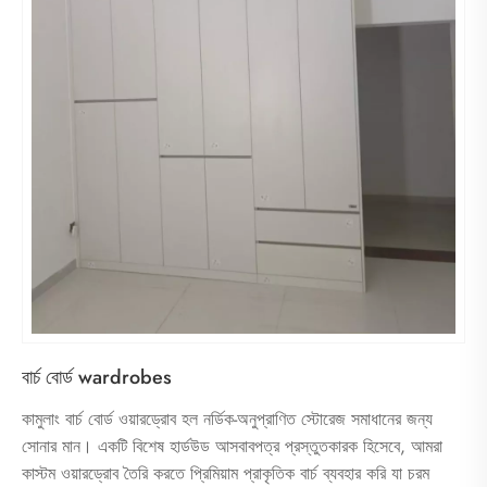
বার্চ বোর্ড wardrobes
কামুলাং বার্চ বোর্ড ওয়ারড্রোব হল নর্ডিক-অনুপ্রাণিত স্টোরেজ সমাধানের জন্য
সোনার মান। একটি বিশেষ হার্ডউড আসবাবপত্র প্রস্তুতকারক হিসেবে, আমরা
কাস্টম ওয়ারড্রোব তৈরি করতে প্রিমিয়াম প্রাকৃতিক বার্চ ব্যবহার করি যা চরম