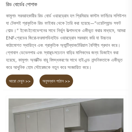
রিড বোর্ডের পোশাক
কামুলাং সরবরাহকারীর রিড বোর্ড ওয়ারড্রোব হল প্রিমিয়ার কাস্টম ফার্নিচার সলিউশন
যা টেকসই প্রাকৃতিক রিড ফাইবার থেকে তৈরি করা হয়েছে—"ওয়েটল্যান্ড সফট
গোল্ড।" ইকো-ইনোভেশনের সাথে নির্ভুল উত্পাদনকে একীভূত করার মাধ্যমে, আমরা
ENF-গ্রেডের জিরো-ফরমালডিহাইড ওয়ারড্রোব সরবরাহ করি যা উচ্চতর
কাঠামোগত স্থায়িত্ব এবং প্রাকৃতিক অ্যান্টিব্যাকটেরিয়াল বৈশিষ্ট্য প্রদান করে।
গ্লোবাল ডেভেলপার এবং স্বাস্থ্য-সচেতন বাড়ির মালিকদের জন্য ডিজাইন করা
হয়েছে, কামুলাং অ্যাক্টিভ বায়ু বিশুদ্ধকরণের সাথে হাই-এন্ড নান্দনিকতাকে একীভূত
করে আধুনিক হোম স্টোরেজকে নতুন করে সংজ্ঞায়িত করে।
আরো দেখুন >>
অনুসন্ধান পাঠান >>