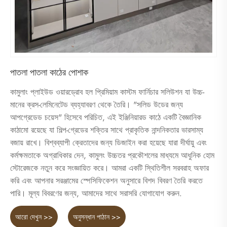
পাতলা পাতলা কাঠের পোশাক
কামুলাং প্লাইউড ওয়ারড্রোব হল প্রিমিয়াম কাস্টম ফার্নিচার সলিউশন যা উচ্চ-
মানের ক্রস-লেমিনেটেড ব্যহ্যাবরণ থেকে তৈরি। "সলিড উডের জন্য
আপগ্রেডেড চয়েস" হিসেবে পরিচিত, এই ইঞ্জিনিয়ারড কাঠে একটি বৈজ্ঞানিক
কাঠামো রয়েছে যা শিল্প-গ্রেডের শক্তির সাথে প্রাকৃতিক নান্দনিকতার ভারসাম্য
বজায় রাখে। বিশ্বব্যাপী ক্রেতাদের জন্য ডিজাইন করা হয়েছে যারা দীর্ঘায়ু এবং
কর্মক্ষমতাকে অগ্রাধিকার দেন, কামুলং উচ্চতর প্রকৌশলের মাধ্যমে আধুনিক হোম
স্টোরেজকে নতুন করে সংজ্ঞায়িত করে। আমরা একটি স্থিতিশীল সরবরাহ অফার
করি এবং আপনার সরঞ্জামের স্পেসিফিকেশন অনুসারে বিশদ বিবরণ তৈরি করতে
পারি। মূল্য বিবরণের জন্য, আমাদের সাথে সরাসরি যোগাযোগ করুন.
আরো দেখুন >>
অনুসন্ধান পাঠান >>