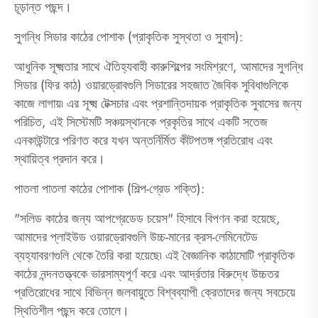
চূড়ান্ত পছন্দ।
সুগন্ধি সিডার কাঠের পোশাক (প্রাকৃতিক সুস্থতা ও সুবাস):
আধুনিক সূক্ষ্মতার সাথে ঐতিহ্যবাহী কারুশিল্পের সংমিশ্রণে, আমাদের সুগন্ধি
সিডার (ফির কাঠ) ওয়ারড্রোবগুলি সিডারের সহজাত জৈবিক সুবিধাগুলিকে
কাজে লাগায়৷ এর সূক্ষ্ম টেক্সচার এবং প্রশান্তিদায়ক প্রাকৃতিক সুবাসের জন্য
পরিচিত, এই সিস্টেমটি সঞ্চয়স্থানকে প্রকৃতির সাথে একটি সতেজ
এনকাউন্টারে পরিণত করে যখন অন্তর্নির্মিত কীটপতঙ্গ প্রতিরোধ এবং
স্থায়িত্ব প্রদান করে।
পাতলা পাতলা কাঠের পোশাক (শিল্প-গ্রেড শক্তি):
"সলিড কাঠের জন্য আপগ্রেডেড চয়েস" হিসাবে বিপণন করা হয়েছে,
আমাদের প্লাইউড ওয়ারড্রোবগুলি উচ্চ-মানের ক্রস-লেমিনেটেড
ব্যহ্যাবরণগুলি থেকে তৈরি করা হয়েছে৷ এই বৈজ্ঞানিক কাঠামোটি প্রাকৃতিক
কাঠের নন্দনতত্ত্বকে ভারসাম্যপূর্ণ করে এবং আর্দ্রতার বিরুদ্ধে উচ্চতর
প্রতিরোধের সাথে বিভিন্ন জলবায়ুতে বিশ্বব্যাপী ক্রেতাদের জন্য সবচেয়ে
স্থিতিশীল পছন্দ করে তোলে।